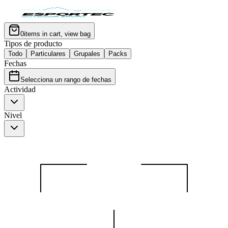
0
items in cart, view bag
Tipos de producto
Todo
Particulares
Grupales
Packs
Fechas
Selecciona un rango de fechas
Actividad
Nivel